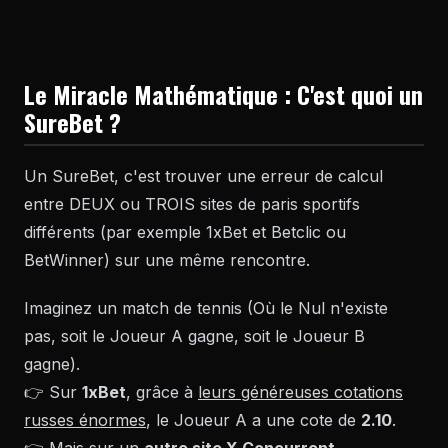
Le Miracle Mathématique : C'est quoi un
SureBet ?
Un SureBet, c'est trouver une erreur de calcul
entre DEUX ou TROIS sites de paris sportifs
différents (par exemple 1xBet et Betclic ou
BetWinner) sur une même rencontre.
Imaginez un match de tennis (Où le Nul n'existe
pas, soit le Joueur A gagne, soit le Joueur B
gagne).
👉 Sur
1xBet
, grâce à
leurs généreuses cotations
russes énormes
, le Joueur A a une cote de
2.10
.