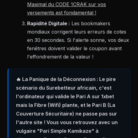
Maximal du CODE 1CRAK sur vos
versements est fondamental !
Rapidité Digitale :
Les bookmakers
mondiaux corrigent leurs erreurs de cotes
en 30 secondes. Si l'alerte sonne, vos deux
fenêtres doivent valider le coupon avant
l'effondrement de la valeur !
🔥 La Panique de la Déconnexion : Le pire
scénario du Surebetteur africain, c'est
l'ordinateur qui valide le Pari A sur 1xbet
mais la Fibre (Wifi) plante, et le Pari B (La
Couverture Sécuritaire) ne passe pas sur
l'autre site ! Vous vous retrouvez avec un
vulgaire "Pari Simple Kamikaze" à