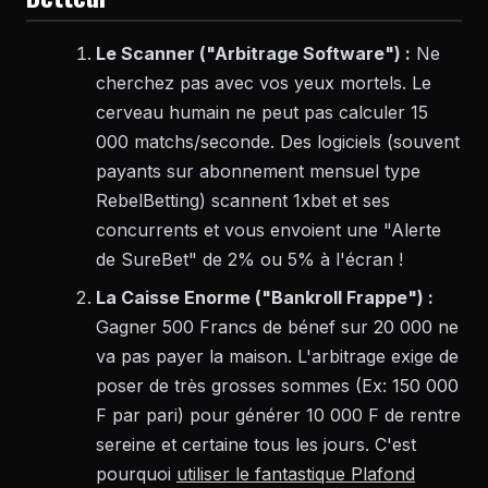
Le Scanner ("Arbitrage Software") :
Ne
cherchez pas avec vos yeux mortels. Le
cerveau humain ne peut pas calculer 15
000 matchs/seconde. Des logiciels (souvent
payants sur abonnement mensuel type
RebelBetting) scannent 1xbet et ses
concurrents et vous envoient une "Alerte
de SureBet" de 2% ou 5% à l'écran !
La Caisse Enorme ("Bankroll Frappe") :
Gagner 500 Francs de bénef sur 20 000 ne
va pas payer la maison. L'arbitrage exige de
poser de très grosses sommes (Ex: 150 000
F par pari) pour générer 10 000 F de rentre
sereine et certaine tous les jours. C'est
pourquoi
utiliser le fantastique Plafond