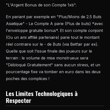
"L'Argent Bonus de son Compte 1xb".
En pariant par exemple en "Plus/Moins de 2.5 Buts
Asiatique" - Le Compte A parie (Plus de buts) *avec
l'enveloppe gratuite bonus*. Et son compte conjoint
(Ou un ami affilié partenaire) parie tout le montant
réel contraire sur le - de Buts (via Betfair par ex).
Quelle que soit l'issue finale des joueurs sur le
terrain : le volume de mise monstrueux sera
"Débloqué Gratuitement" sans aucun stress, et un
pourcentage fixe va tomber en euro dans les deux
poches des complices !
Les Limites Technologiques à
Respecter