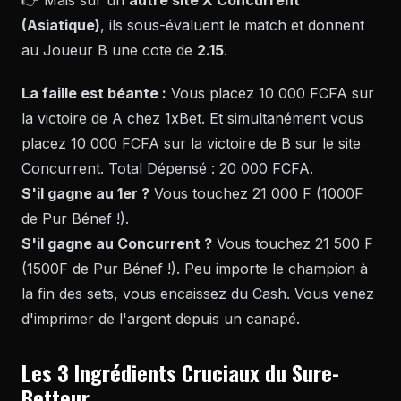
👉 Mais sur un
autre site X Concurrent
(Asiatique)
, ils sous-évaluent le match et donnent
au Joueur B une cote de
2.15
.
La faille est béante :
Vous placez 10 000 FCFA sur
la victoire de A chez 1xBet. Et simultanément vous
placez 10 000 FCFA sur la victoire de B sur le site
Concurrent. Total Dépensé : 20 000 FCFA.
S'il gagne au 1er ?
Vous touchez 21 000 F (1000F
de Pur Bénef !).
S'il gagne au Concurrent ?
Vous touchez 21 500 F
(1500F de Pur Bénef !). Peu importe le champion à
la fin des sets, vous encaissez du Cash. Vous venez
d'imprimer de l'argent depuis un canapé.
Les 3 Ingrédients Cruciaux du Sure-
Betteur