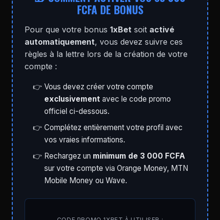
FCFA DE BONUS
Pour que votre bonus
1xBet
soit
activé
automatiquement
, vous devez suivre ces
règles à la lettre lors de la création de votre
compte :
Vous devez créer votre compte
exclusivement
avec le code promo
officiel ci-dessous.
Complétez entièrement votre profil avec
vos vraies informations.
Rechargez un
minimum de 3 000 FCFA
sur votre compte via Orange Money, MTN
Mobile Money ou Wave.
CODE PROMO 1XBET À UTILISER :