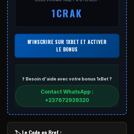
1CRAK
M'INSCRIRE SUR 1XBET ET ACTIVER
LE BONUS
❓
Besoin d'aide avec votre bonus 1xBet ?
Contact WhatsApp :
+237672939320
🏷️ Le Code en Bref :