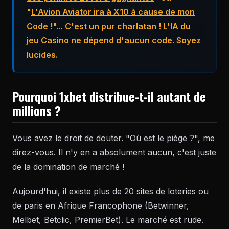
"
L'Avion Aviator ira à X10 à cause de mon
Code !
"... C'est un pur charlatan ! L'IA du
jeu Casino ne dépend d'aucun code. Soyez
lucides.
Pourquoi 1xbet distribue-t-il autant de
millions ?
Vous avez le droit de douter. "Où est le piège ?", me
direz-vous. Il n'y en a absolument aucun, c'est juste
de la domination de marché !
Aujourd'hui, il existe plus de 20 sites de loteries ou
de paris en Afrique Francophone (Betwinner,
Melbet, Betclic, PremierBet). Le marché est rude.