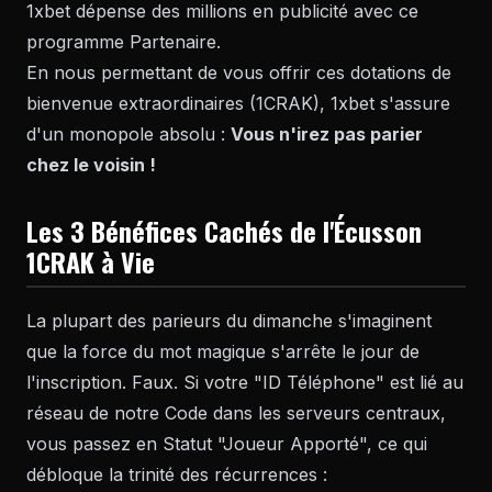
1xbet dépense des millions en publicité avec ce
programme Partenaire.
En nous permettant de vous offrir ces dotations de
bienvenue extraordinaires (1CRAK), 1xbet s'assure
d'un monopole absolu :
Vous n'irez pas parier
chez le voisin !
Les 3 Bénéfices Cachés de l'Écusson
1CRAK à Vie
La plupart des parieurs du dimanche s'imaginent
que la force du mot magique s'arrête le jour de
l'inscription. Faux. Si votre "ID Téléphone" est lié au
réseau de notre Code dans les serveurs centraux,
vous passez en Statut "Joueur Apporté", ce qui
débloque la trinité des récurrences :