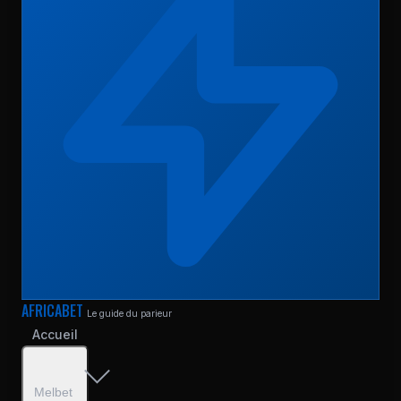
AFRICA
BET
Le guide du parieur
Accueil
Melbet