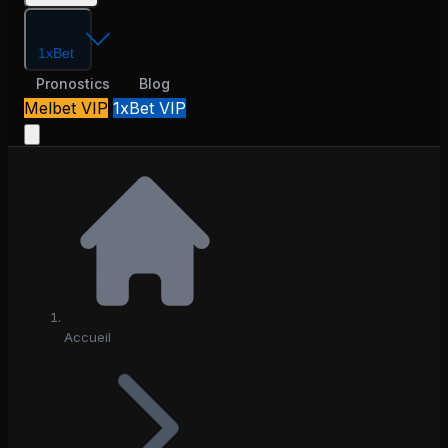
1xBet
Pronostics
Blog
Melbet VIP
1xBet VIP
Accueil