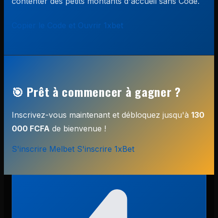
contenter des petits montants d'accueil sans Code.
Copier le Code et Ouvrir 1xbet
🎯 Prêt à commencer à gagner ?
Inscrivez-vous maintenant et débloquez jusqu'à
130
000 FCFA
de bienvenue !
S'inscrire Melbet
S'inscrire 1xBet