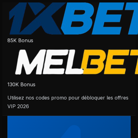
85K Bonus
130K Bonus
Utilisez nos codes promo pour débloquer les offres
VIP 2026