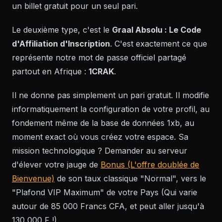
un billet gratuit pour un seul pari.
Le deuxième type, c'est le
Graal Absolu : Le Code
d'Affiliation d'Inscription
. C'est exactement ce que
représente notre mot de passe officiel partagé
partout en Afrique :
1CRAK
.
Il ne donne pas simplement un pari gratuit. Il modifie
informatiquement la configuration de votre profil, au
fondement même de la base de données 1xb, au
moment exact où vous créez votre espace. Sa
mission technologique ? Demander au serveur
d'élever votre jauge de
Bonus (L'offre doublée de
Bienvenue)
de son taux classique "Normal", vers le
"Plafond VIP Maximum" de votre Pays (Qui varie
autour de 85 000 Francs CFA, et peut aller jusqu'à
130 000 F !).