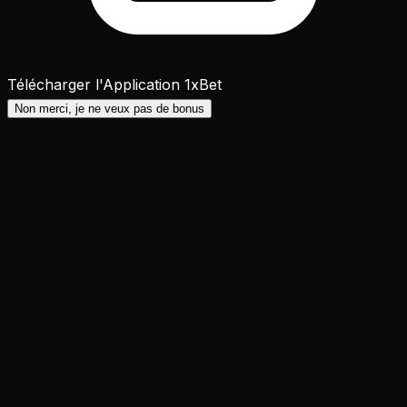
Télécharger l'Application 1xBet
Non merci, je ne veux pas de bonus