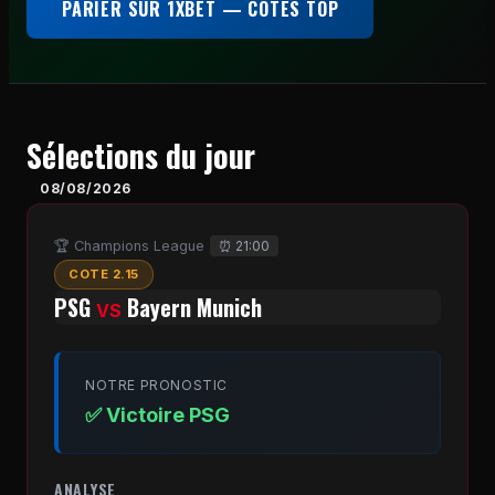
PARIER SUR 1XBET — COTES TOP
Sélections du jour
08/08/2026
🏆 Champions League
⏰ 21:00
COTE 2.15
PSG
Bayern Munich
VS
NOTRE PRONOSTIC
✅ Victoire PSG
ANALYSE