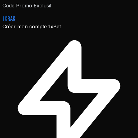
Code Promo Exclusif
1CRAK
Créer mon compte 1xBet