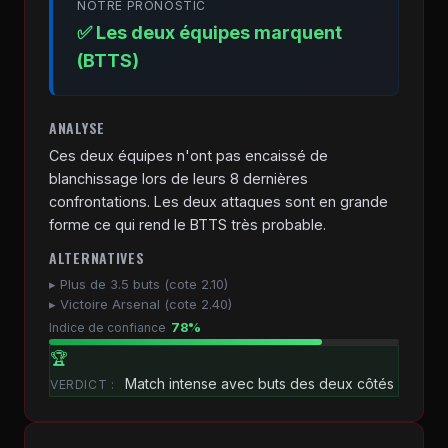
NOTRE PRONOSTIC
✅ Les deux équipes marquent
(BTTS)
ANALYSE
Ces deux équipes n'ont pas encaissé de
blanchissage lors de leurs 8 dernières
confrontations. Les deux attaques sont en grande
forme ce qui rend le BTTS très probable.
ALTERNATIVES
▸ Plus de 3.5 buts (cote 2.10)
▸ Victoire Arsenal (cote 2.40)
Indice de confiance
78%
🏆
Match intense avec buts des deux côtés
VERDICT :