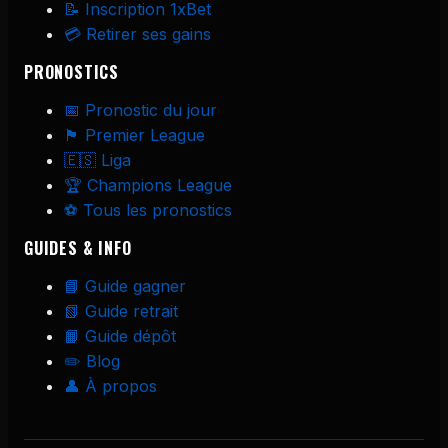
📝 Inscription 1xBet
💳 Retirer ses gains
PRONOSTICS
📅 Pronostic du jour
🏴󠁧󠁢󠁥󠁮󠁧󠁿 Premier League
🇪🇸 Liga
🏆 Champions League
⚽ Tous les pronostics
GUIDES & INFO
📘 Guide gagner
📗 Guide retrait
📙 Guide dépôt
✏️ Blog
👤 À propos