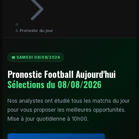
Pronostic du jour
📅 SAMEDI 08/08/2026
Pronostic Football Aujourd'hui
Sélections du 08/08/2026
Nos analystes ont étudié tous les matchs du jour
pour vous proposer les meilleures opportunités.
Mise à jour quotidienne à 10h00.