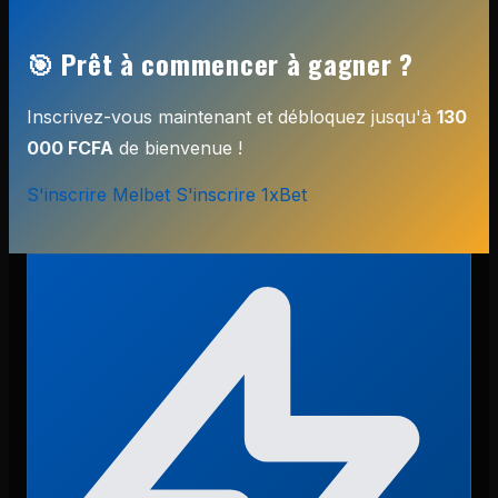
🎯 Prêt à commencer à gagner ?
Inscrivez-vous maintenant et débloquez jusqu'à
130
000 FCFA
de bienvenue !
S'inscrire Melbet
S'inscrire 1xBet