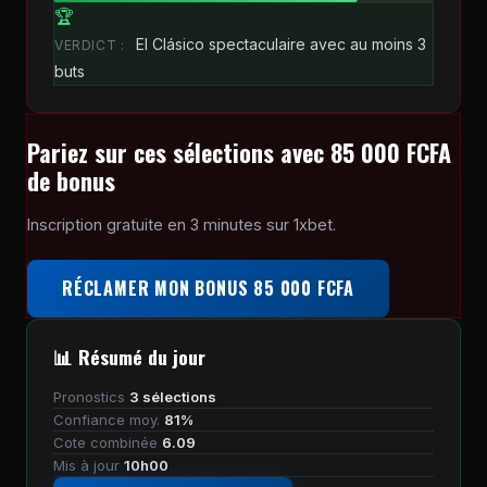
🏆
El Clásico spectaculaire avec au moins 3
VERDICT :
buts
Pariez sur ces sélections avec 85 000 FCFA
de bonus
Inscription gratuite en 3 minutes sur 1xbet.
RÉCLAMER MON BONUS 85 000 FCFA
📊 Résumé du jour
Pronostics
3 sélections
Confiance moy.
81%
Cote combinée
6.09
Mis à jour
10h00