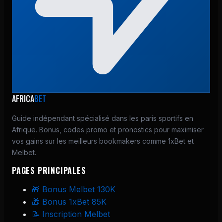
AFRICA
BET
Guide indépendant spécialisé dans les paris sportifs en
Afrique. Bonus, codes promo et pronostics pour maximiser
vos gains sur les meilleurs bookmakers comme 1xBet et
Melbet.
PAGES PRINCIPALES
🎁 Bonus Melbet 130K
🎁 Bonus 1xBet 85K
📝 Inscription Melbet