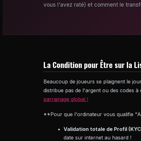
vous l'avez raté) et comment le transf
La Condition pour Être sur la Li
Beaucoup de joueurs se plaignent le jour 
distribue pas de l'argent ou des codes 
parrainage global !
**Pour que l'ordinateur vous qualifie "Ac
Validation totale de Profil (KYC
date sur internet au hasard !