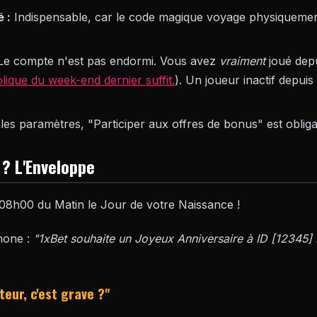
 :
Indispensable, car le code magique voyage physiqueme
e compte n'est pas endormi. Vous avez
vraiment
joué depu
ique du week-end dernier suffit.
). Un joueur inactif depuis
es paramètres, "Participer aux offres de bonus" est oblig
? L'Enveloppe
à 08h00 du Matin le Jour de votre Naissance !
hone :
"1xBet souhaite un Joyeux Anniversaire à ID [12345]
eur, c'est grave ?"