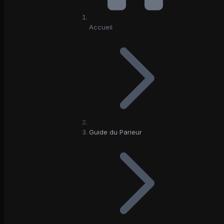
Accueil
Guide du Parieur