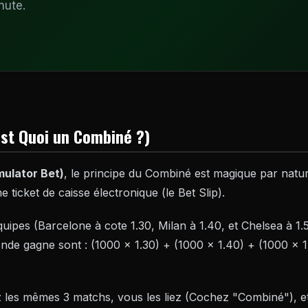
nute.
est Quoi un Combiné ?)
ulator Bet)
, le principe du Combiné est magique par natur
ticket de caisse électronique (le Bet Slip).
uipes (Barcelone à cote 1.30, Milan à 1.40, et Chelsea à 1.
onde gagne sont : (1000 x 1.30) + (1000 x 1.40) + (1000 x
 les mêmes 3 matchs, vous les liez (Cochez "Combiné"), 