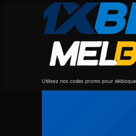
Utilisez nos codes promo pour débloquer