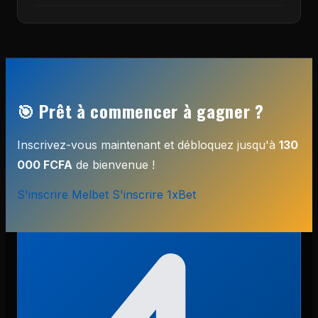
🎯 Prêt à commencer à gagner ?
Inscrivez-vous maintenant et débloquez jusqu'à
130
000 FCFA
de bienvenue !
S'inscrire Melbet
S'inscrire 1xBet