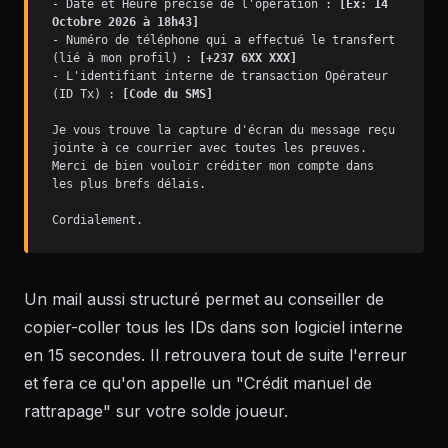
- Date et Heure précise de l'opération :
[Ex: 14
Octobre 2026 à 18h43]
- Numéro de téléphone qui a effectué le transfert
(lié à mon profil) :
[+237 6XX XXX]
- L'identifiant interne de transaction Opérateur
(ID Tx) :
[Code du SMS]
Je vous trouve la capture d'écran du message reçu
jointe à ce courrier avec toutes les preuves.
Merci de bien vouloir créditer mon compte dans
les plus brefs délais.
Cordialement.
Un mail aussi structuré permet au conseiller de
copier-coller tous les IDs dans son logiciel interne
en 15 secondes. Il retrouvera tout de suite l'erreur
et fera ce qu'on appelle un "Crédit manuel de
rattrapage" sur votre solde joueur.