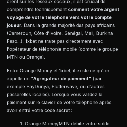
client sur les réseaux sociaux, il est crucial de
comprendre techniquement
comment votre argent
voyage de votre téléphone vers votre compte
joueur
. Dans la grande majorité des pays africains
(Cameroun, Côte d'Ivoire, Sénégal, Mali, Burkina
Faso...), 1xbet ne traite pas directement avec
l'opérateur de téléphonie mobile (comme le groupe
MTN ou Orange).
Entre Orange Money et 1xbet, il existe ce qu'on
appelle un
"Agrégateur de paiement"
(par
exemple PayDunya, Flutterwave, ou d'autres
passerelles locales). Lorsque vous validez le
paiement sur le clavier de votre téléphone après
avoir entré votre code secret :
Orange Money/MTN débite votre solde