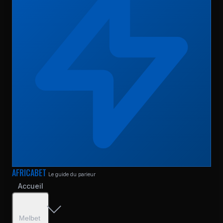
AFRICA
BET
Le guide du parieur
Accueil
Melbet