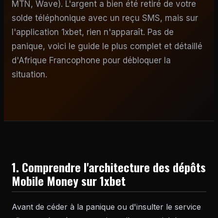
MTN, Wave). L'argent a bien été retiré de votre
solde téléphonique avec un reçu SMS, mais sur
l'application 1xbet, rien n'apparaît. Pas de
panique, voici le guide le plus complet et détaillé
d'Afrique Francophone pour débloquer la
situation.
1. Comprendre l'architecture des dépôts
Mobile Money sur 1xbet
Avant de céder à la panique ou d'insulter le service