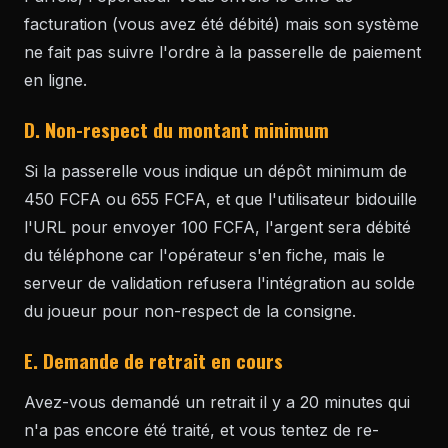
facturation (vous avez été débité) mais son système
ne fait pas suivre l'ordre à la passerelle de paiement
en ligne.
D. Non-respect du montant minimum
Si la passerelle vous indique un dépôt minimum de
450 FCFA ou 655 FCFA, et que l'utilisateur bidouille
l'URL pour envoyer 100 FCFA, l'argent sera débité
du téléphone car l'opérateur s'en fiche, mais le
serveur de validation refusera l'intégration au solde
du joueur pour non-respect de la consigne.
E. Demande de retrait en cours
Avez-vous demandé un retrait il y a 20 minutes qui
n'a pas encore été traité, et vous tentez de re-