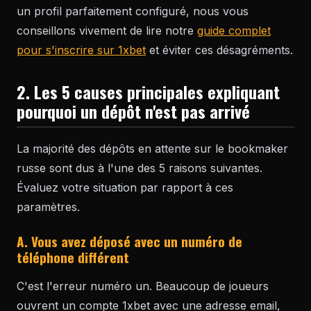
un profil parfaitement configuré, nous vous
conseillons vivement de lire notre
guide complet
pour s'inscrire sur 1xbet
et éviter ces désagréments.
2. Les 5 causes principales expliquant
pourquoi un dépôt n'est pas arrivé
La majorité des dépôts en attente sur le bookmaker
russe sont dus à l'une des 5 raisons suivantes.
Évaluez votre situation par rapport à ces
paramètres.
A. Vous avez déposé avec un numéro de
téléphone différent
C'est l'erreur numéro un. Beaucoup de joueurs
ouvrent un compte 1xbet avec une adresse email,