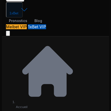
1xBet
Pronostics
Blog
Melbet VIP
1xBet VIP
Accueil