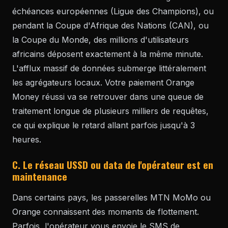
échéances européennes (Ligue des Champions), ou
pendant la Coupe d'Afrique des Nations (CAN), ou
la Coupe du Monde, des millions d'utilisateurs
africains déposent exactement à la même minute.
L'afflux massif de données submerge littéralement
les agrégateurs locaux. Votre paiement Orange
Money réussi va se retrouver dans une queue de
traitement longue de plusieurs milliers de requêtes,
ce qui explique le retard allant parfois jusqu'à 3
heures.
C. Le réseau USSD ou data de l'opérateur est en
maintenance
Dans certains pays, les passerelles MTN MoMo ou
Orange connaissent des moments de flottement.
Parfois, l'opérateur vous envoie le SMS de