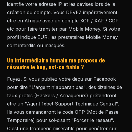
identifie votre adresse IP et les devises lors de la
création du compte. Vous DEVEZ impérativement
être en Afrique avec un compte XOF / XAF / CDF
etc pour faire transiter par Mobile Money. Si votre
profil indique EUR, les prestataires Mobile Money
sont interdits ou masqués.
Un intermédiaire humain me propose de
résoudre le bug, est-ce fiable ?
Fuyez. Si vous publiez votre deçu sur Facebook
pour dire "L'argent n'apparait pas", des dizaines de
faux profils (Hackers / Arnaqueurs) prétendront
être un "Agent 1xbet Support Technique Central".
Ils vous demanderont le code OTP (Mot de Passe
Temporaire) pour soi-disant "Forcer le réseau".
C'est une tromperie misérable pour pénétrer sur