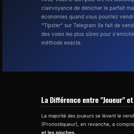
clairvoyance de dénicher le parfait ma
économies quand vous pourriez vendr
"Tipster" sur Telegram (le fait de vendr
des voies les plus sûres pour s'enrichi
méthode exacte.
La Différence entre "Joueur" e
La majorité des joueurs se lèvent le vend
(Pronostiqueur), en revanche, a compris 
et les pioches.