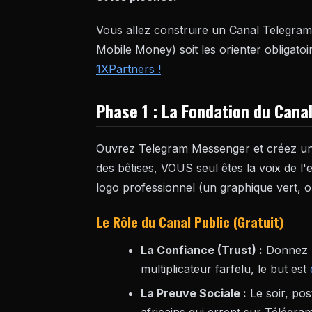
Vous allez construire un Canal Telegram d
Mobile Money) soit les orienter obligato
1XPartners !
Phase 1 : La Fondation du Canal
Ouvrez Telegram Messenger et créez un
des bêtises, VOUS seul êtes la voix de l
logo professionnel (un graphique vert, o
Le Rôle du Canal Public (Gratuit)
La Confiance (Trust) :
Donnez un
multiplicateur farfelu, le but est
La Preuve Sociale :
Le soir, po