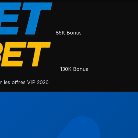
85K Bonus
130K Bonus
 les offres VIP 2026