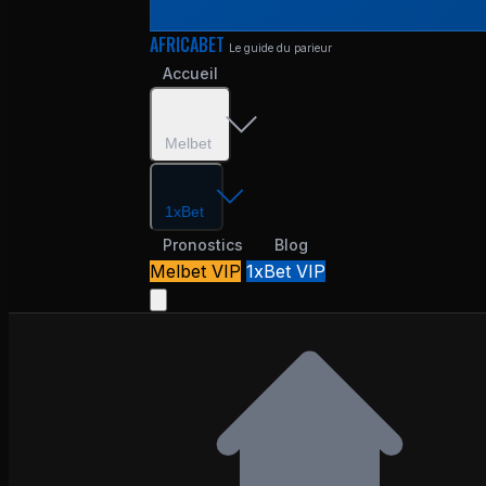
AFRICA
BET
Le guide du parieur
Accueil
Melbet
1xBet
Pronostics
Blog
Melbet VIP
1xBet VIP