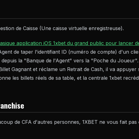
estion de Caisse (Une caisse virtuelle enregistreuse).
basique application iOS 1xbet du grand public pour lancer 
'Agent de taper l'identifiant ID (numéro de compte) d'un cli
e depuis la "Banque de l'Agent" vers la "Poche du Joueur".
illet Gagnant et réclame un Retrait de Cash, il va appuyer 
ne les billets réels de sa table, et la centrale 1xbet recré
ranchise
coup de CFA d'autres personnes, 1XBET ne vous fait pas cr