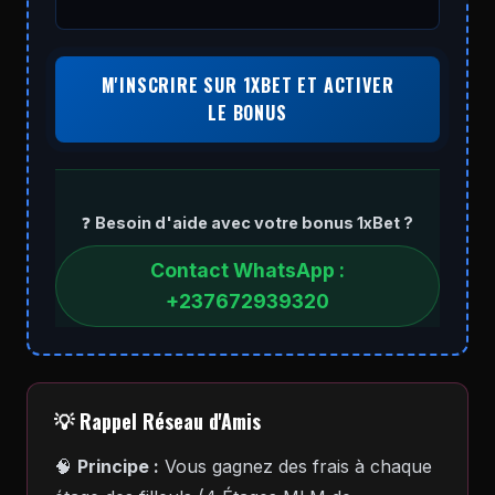
M'INSCRIRE SUR 1XBET ET ACTIVER
LE BONUS
❓
Besoin d'aide avec votre bonus 1xBet ?
Contact WhatsApp :
+237672939320
💡 Rappel Réseau d'Amis
🧠
Principe :
Vous gagnez des frais à chaque