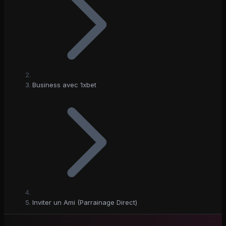
Business avec 1xbet
Inviter un Ami (Parrainage Direct)