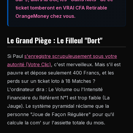
ticket tomberont en VRAI CFA Retirable
OrangeMoney chez vous.
Le Grand Piège : Le Filleul "Dort"
Si Paul
s'enregistre scrupuleusement sous votre
autorité (Votre Clic)
, c'est merveilleux. Mais s'il est
pauvre et dépose seulement 400 Francs, et les
perds sur un ticket loto à 18 Matches ?
L'ordinateur dira : Le Volume ou l'Intensité
Financière du Référent N°1 est trop faible (La
Jauge). Le système pyramidal réclame que la
personne "Joue de Façon Régulière" pour qu'il
calcule la com' sur l'assiette totale du mois.