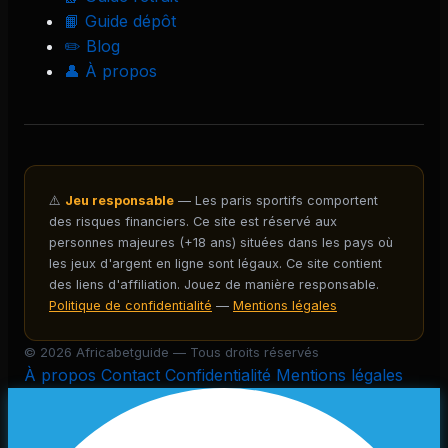
📙 Guide dépôt
✏️ Blog
👤 À propos
⚠️
Jeu responsable
— Les paris sportifs comportent
des risques financiers. Ce site est réservé aux
personnes majeures (+18 ans) situées dans les pays où
les jeux d'argent en ligne sont légaux. Ce site contient
des liens d'affiliation. Jouez de manière responsable.
Politique de confidentialité
—
Mentions légales
© 2026 Africabetguide — Tous droits réservés
À propos
Contact
Confidentialité
Mentions légales