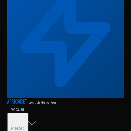
AFRICA
BET
Le guide du parieur
Accueil
Melbet