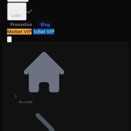
1xBet
Pronostics
Blog
Melbet VIP
1xBet VIP
Accueil