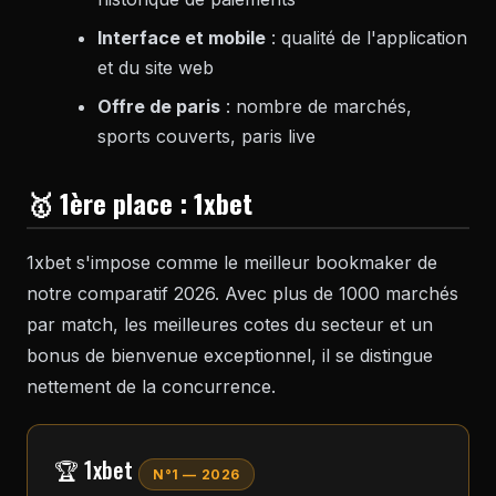
Interface et mobile
: qualité de l'application
et du site web
Offre de paris
: nombre de marchés,
sports couverts, paris live
🥇 1ère place : 1xbet
1xbet s'impose comme le meilleur bookmaker de
notre comparatif 2026. Avec plus de 1000 marchés
par match, les meilleures cotes du secteur et un
bonus de bienvenue exceptionnel, il se distingue
nettement de la concurrence.
🏆 1xbet
N°1 — 2026