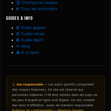
🏆 Champions League
⚽ Tous les pronostics
GUIDES & INFO
📘 Guide gagner
📗 Guide retrait
📙 Guide dépôt
✏️ Blog
👤 À propos
⚠️
Jeu responsable
— Les paris sportifs comportent
des risques financiers. Ce site est réservé aux
personnes majeures (+18 ans) situées dans les pays où
les jeux d'argent en ligne sont légaux. Ce site contient
des liens d'affiliation. Jouez de manière responsable.
Politique de confidentialité
—
Mentions légales