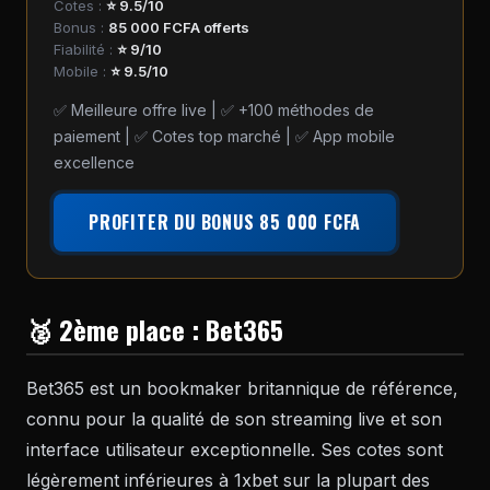
Cotes :
⭐ 9.5/10
Bonus :
85 000 FCFA offerts
Fiabilité :
⭐ 9/10
Mobile :
⭐ 9.5/10
✅ Meilleure offre live | ✅ +100 méthodes de
paiement | ✅ Cotes top marché | ✅ App mobile
excellence
PROFITER DU BONUS 85 000 FCFA
🥈 2ème place : Bet365
Bet365 est un bookmaker britannique de référence,
connu pour la qualité de son streaming live et son
interface utilisateur exceptionnelle. Ses cotes sont
légèrement inférieures à 1xbet sur la plupart des