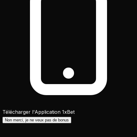
Télécharger l'Application 1xBet
Non merci, je ne veux pas de bonus