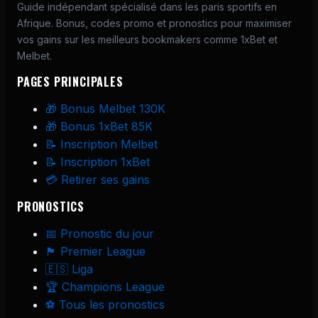
Guide indépendant spécialisé dans les paris sportifs en
Afrique. Bonus, codes promo et pronostics pour maximiser
vos gains sur les meilleurs bookmakers comme 1xBet et
Melbet.
PAGES PRINCIPALES
🎁 Bonus Melbet 130K
🎁 Bonus 1xBet 85K
📝 Inscription Melbet
📝 Inscription 1xBet
💳 Retirer ses gains
PRONOSTICS
📅 Pronostic du jour
🏴󠁧󠁢󠁥󠁮󠁧󠁿 Premier League
🇪🇸 Liga
🏆 Champions League
⚽ Tous les pronostics