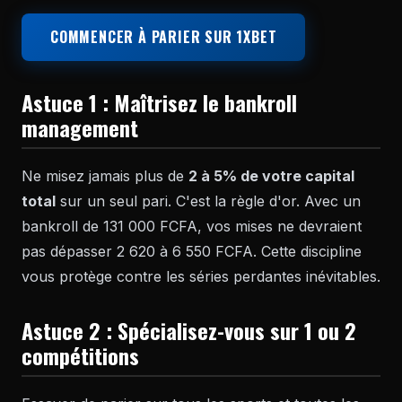
COMMENCER À PARIER SUR 1XBET
Astuce 1 : Maîtrisez le bankroll
management
Ne misez jamais plus de
2 à 5% de votre capital
total
sur un seul pari. C'est la règle d'or. Avec un
bankroll de 131 000 FCFA, vos mises ne devraient
pas dépasser 2 620 à 6 550 FCFA. Cette discipline
vous protège contre les séries perdantes inévitables.
Astuce 2 : Spécialisez-vous sur 1 ou 2
compétitions