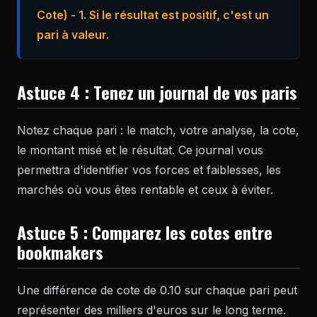
Cote) - 1. Si le résultat est positif, c'est un
pari à valeur.
Astuce 4 : Tenez un journal de vos paris
Notez chaque pari : le match, votre analyse, la cote,
le montant misé et le résultat. Ce journal vous
permettra d'identifier vos forces et faiblesses, les
marchés où vous êtes rentable et ceux à éviter.
Astuce 5 : Comparez les cotes entre
bookmakers
Une différence de cote de 0.10 sur chaque pari peut
représenter des milliers d'euros sur le long terme.