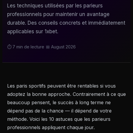
Les techniques utilisées par les parieurs
professionnels pour maintenir un avantage
durable. Des conseils concrets et immédiatement
applicables sur 1xbet.
⏱ 7 min de lecture
📅 August 2026
Les paris sportifs peuvent être rentables si vous
adoptez la bonne approche. Contrairement à ce que
beaucoup pensent, le succès à long terme ne
dépend pas de la chance — il dépend de votre
méthode. Voici les 10 astuces que les parieurs
professionnels appliquent chaque jour.