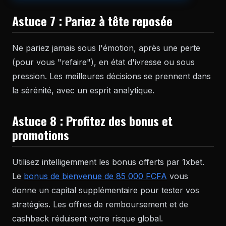
Astuce 7 : Pariez à tête reposée
Ne pariez jamais sous l'émotion, après une perte
(pour vous "refaire"), en état d'ivresse ou sous
pression. Les meilleures décisions se prennent dans
la sérénité, avec un esprit analytique.
Astuce 8 : Profitez des bonus et
promotions
Utilisez intelligemment les bonus offerts par 1xbet.
Le
bonus de bienvenue de 85 000 FCFA
vous
donne un capital supplémentaire pour tester vos
stratégies. Les offres de remboursement et de
cashback réduisent votre risque global.